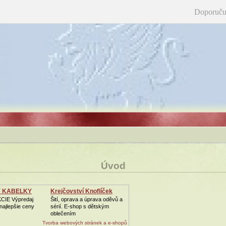
Doporuču
Úvod
 KABELKY
Krejčovství Knoflíček
KCIE Výpredaj
Šití, oprava a úprava oděvů a
najlepšie ceny
sérií. E-shop s dětským
oblečením
Tvorba webových stránek a e-shopů