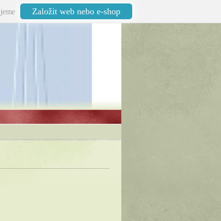
Založit web nebo e-shop
jeme