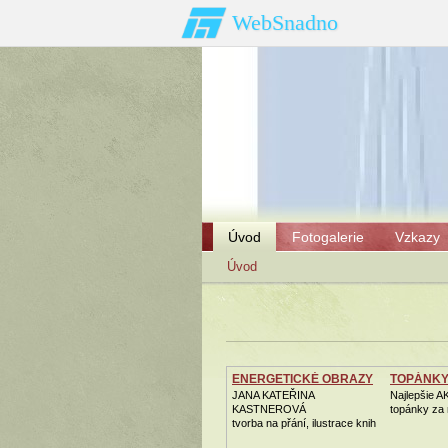
WebSnadno
Úvod
Fotogalerie
Vzkazy
Úvod
ENERGETICKÉ OBRAZY
TOPÁNKY
JANA KATEŘINA
Najlepšie A
KASTNEROVÁ
topánky za 
tvorba na přání, ilustrace knih